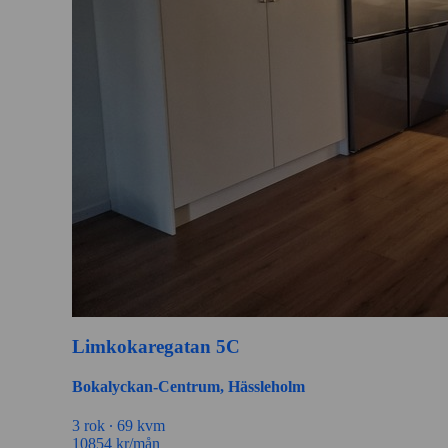
Limkokaregatan 5C
Bokalyckan-Centrum, Hässleholm
3 rok ∙
69 kvm
10854
kr/mån