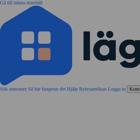
Gå till sidans innehåll
Sök annonser
Så här fungerar det
Hjälp
Bytesansökan
Logga in
Kom 