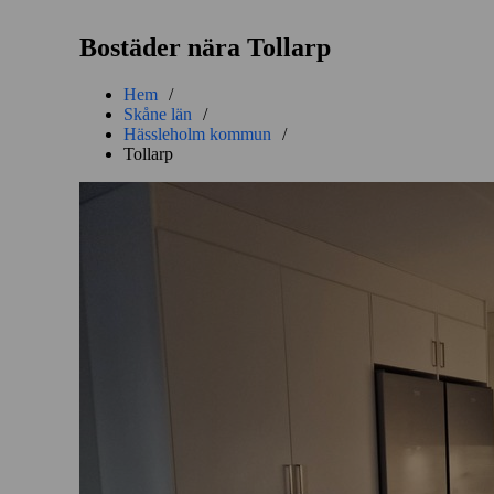
Bostäder nära Tollarp
Hem
/
Skåne län
/
Hässleholm kommun
/
Tollarp