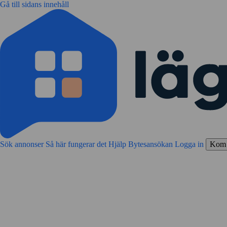
Gå till sidans innehåll
Sök annonser
Så här fungerar det
Hjälp
Bytesansökan
Logga in
Kom 