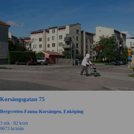
Korsängsgatan 75
Bergvreten-Fanna-Korsängen, Enköping
3 rok ∙
82 kvm
9673
kr/mån