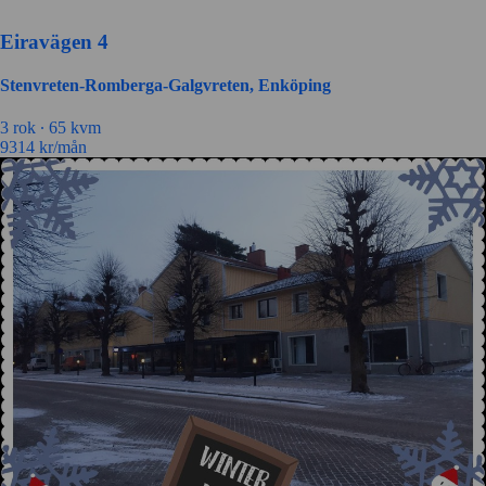
Eiravägen 4
Stenvreten-Romberga-Galgvreten, Enköping
3 rok ∙
65 kvm
9314
kr/mån