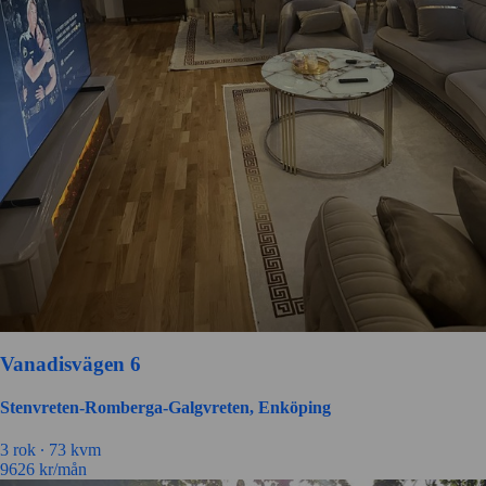
Vanadisvägen 6
Stenvreten-Romberga-Galgvreten, Enköping
3 rok ∙
73 kvm
9626
kr/mån