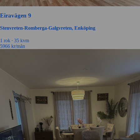
Eiravägen 9
Stenvreten-Romberga-Galgvreten, Enköping
1 rok ∙
35 kvm
5966
kr/mån