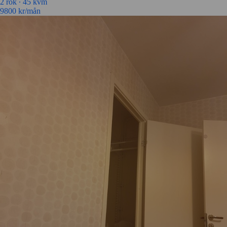
2 rok ∙
45 kvm
9800
kr/mån