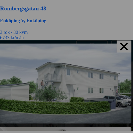
Rombergsgatan 48
Enköping V, Enköping
3 rok ∙
80 kvm
6733
kr/mån