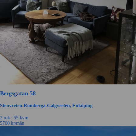
Bergsgatan 58
Stenvreten-Romberga-Galgvreten, Enköping
2 rok ∙
55 kvm
5700
kr/mån