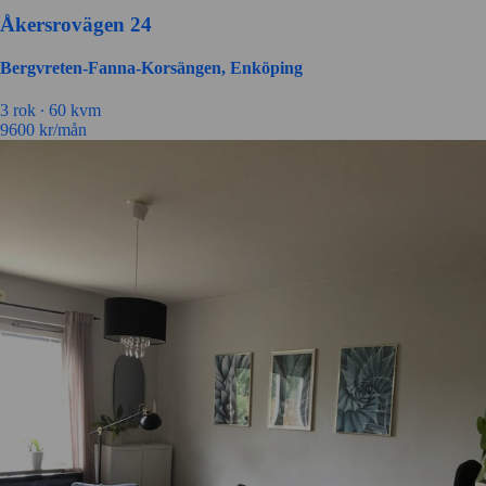
Åkersrovägen 24
Bergvreten-Fanna-Korsängen, Enköping
3 rok ∙
60 kvm
9600
kr/mån