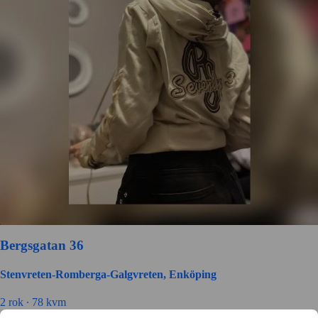
Bergsgatan 36
Stenvreten-Romberga-Galgvreten, Enköping
2 rok ∙
78 kvm
6500
kr/mån