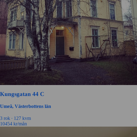
Kungsgatan 44 C
Umeå, Västerbottens län
3 rok ∙
127 kvm
10454
kr/mån