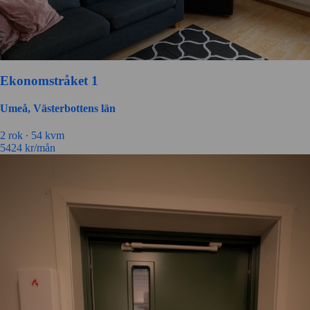
Ekonomstråket 1
Umeå, Västerbottens län
2 rok ∙
54 kvm
5424
kr/mån