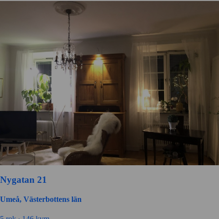
Nygatan 21
Umeå, Västerbottens län
5 rok ∙
146 kvm