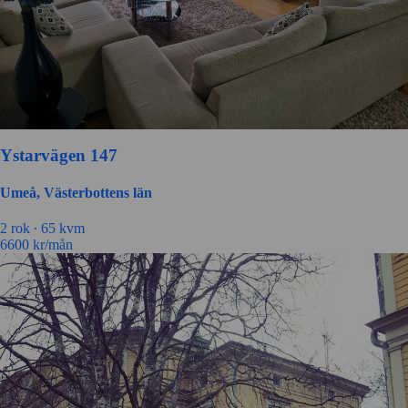
Ystarvägen 147
Umeå, Västerbottens län
2 rok ∙
65 kvm
6600
kr/mån