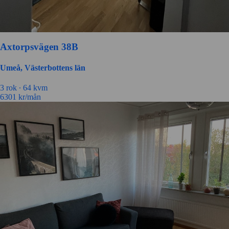
Axtorpsvägen 38B
Umeå, Västerbottens län
3 rok ∙
64 kvm
6301
kr/mån