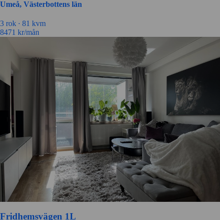
Umeå, Västerbottens län
3 rok ∙
81 kvm
8471
kr/mån
Fridhemsvägen 1L