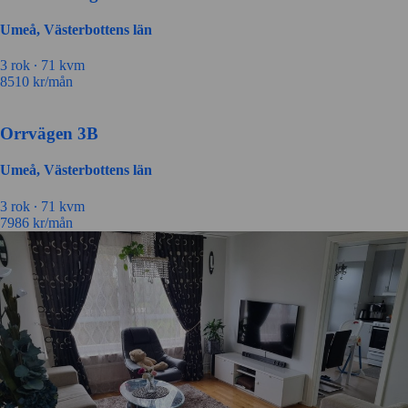
Umeå, Västerbottens län
3 rok ∙
71 kvm
8510
kr/mån
Orrvägen 3B
Umeå, Västerbottens län
3 rok ∙
71 kvm
7986
kr/mån