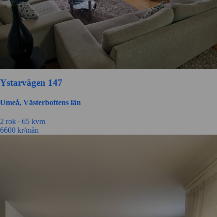
Ystarvägen 147
Umeå, Västerbottens län
2 rok ∙
65 kvm
6600
kr/mån