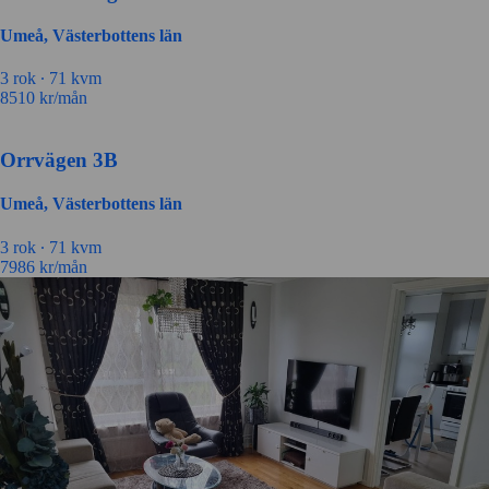
Umeå, Västerbottens län
3 rok ∙
71 kvm
8510
kr/mån
Orrvägen 3B
Umeå, Västerbottens län
3 rok ∙
71 kvm
7986
kr/mån