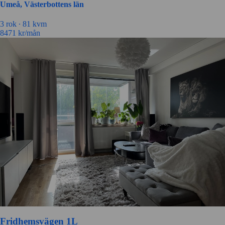
Umeå, Västerbottens län
3 rok ∙
81 kvm
8471
kr/mån
Fridhemsvägen 1L