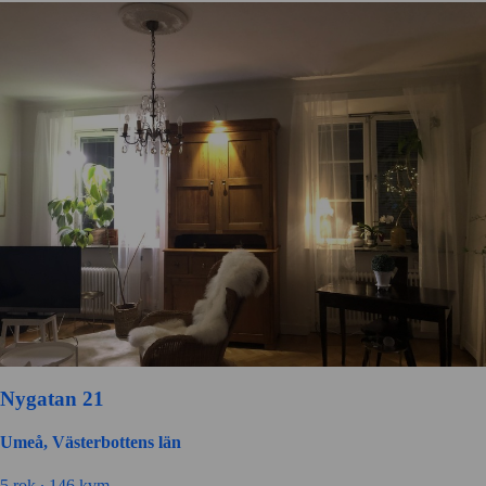
Nygatan 21
Umeå, Västerbottens län
5 rok ∙
146 kvm