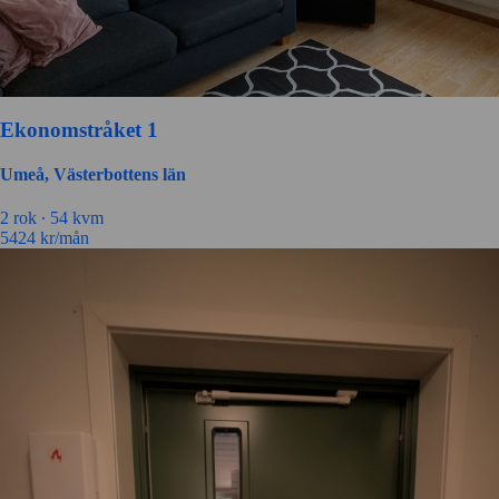
Ekonomstråket 1
Umeå, Västerbottens län
2 rok ∙
54 kvm
5424
kr/mån