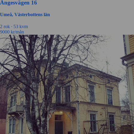
Ängesvägen 16
Umeå, Västerbottens län
2 rok ∙
53 kvm
9000
kr/mån