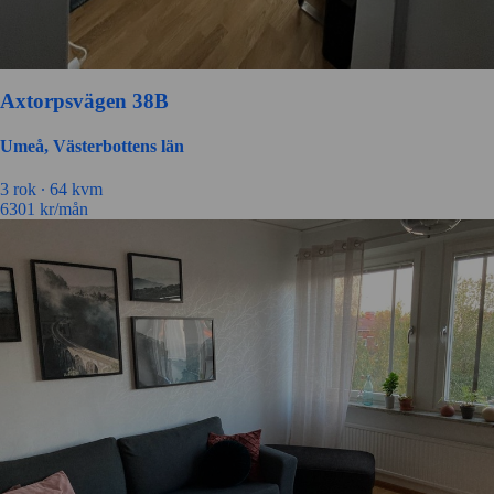
Axtorpsvägen 38B
Umeå, Västerbottens län
3 rok ∙
64 kvm
6301
kr/mån