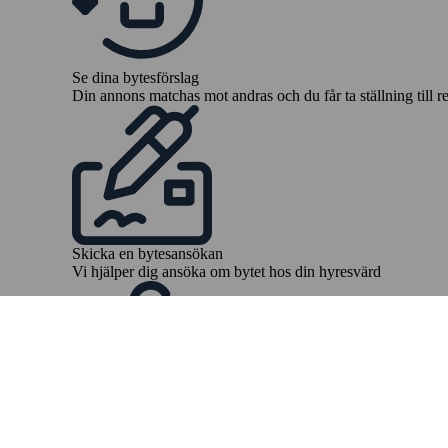
Se dina bytesförslag
Din annons matchas mot andras och du får ta ställning till r
Skicka en bytesansökan
Vi hjälper dig ansöka om bytet hos din hyresvärd
Dags att flytta
Boka flytthjälp och börja packa