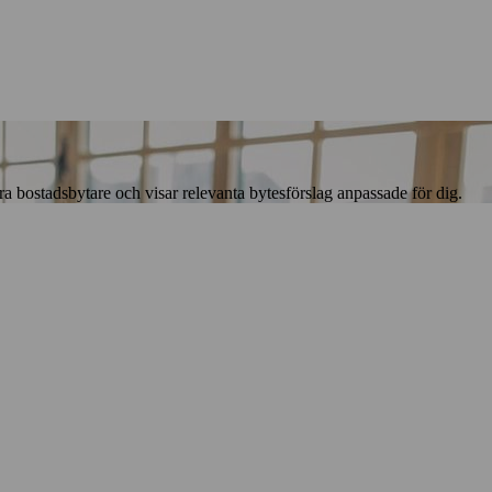
bostadsbytare och visar relevanta bytesförslag anpassade för dig.