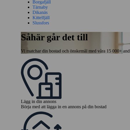
Borgafjäll
Tärnaby
Dikanäs
Kittelfjäll
Slussfors
Såhär går det till
Vi matchar din bostad och önskemål med våra 15 000+ andra 
Lägg in din annons
Börja med att lägga in en annons på din bostad