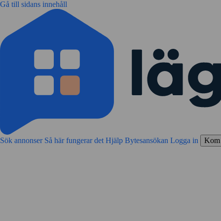
Gå till sidans innehåll
Sök annonser
Så här fungerar det
Hjälp
Bytesansökan
Logga in
Kom 