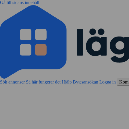
Gå till sidans innehåll
Sök annonser
Så här fungerar det
Hjälp
Bytesansökan
Logga in
Kom 