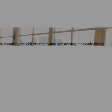
bostadsbytare och visar relevanta bytesförslag anpassade för dig.