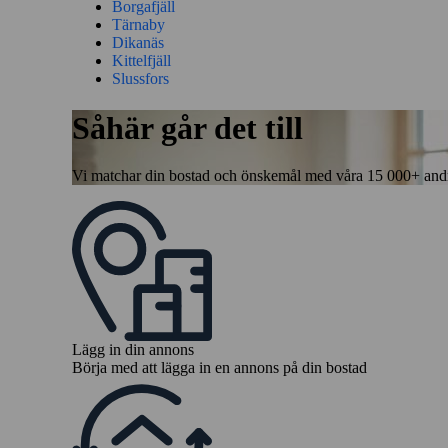
Borgafjäll
Tärnaby
Dikanäs
Kittelfjäll
Slussfors
Såhär går det till
Vi matchar din bostad och önskemål med våra 15 000+ andra 
Lägg in din annons
Börja med att lägga in en annons på din bostad