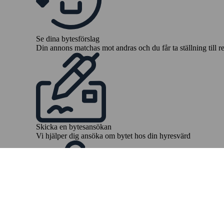
Se dina bytesförslag
Din annons matchas mot andras och du får ta ställning till r
Skicka en bytesansökan
Vi hjälper dig ansöka om bytet hos din hyresvärd
Dags att flytta
Boka flytthjälp och börja packa