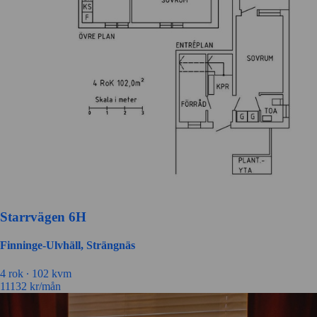
Starrvägen 6H
Finninge-Ulvhäll, Strängnäs
4
rok ∙
102
kvm
11132
kr/mån