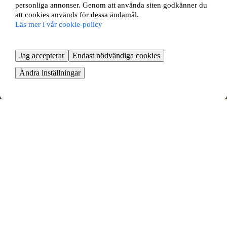
personliga annonser. Genom att använda siten godkänner du
att cookies används för dessa ändamål.
Läs mer i vår cookie-policy
Jag accepterar
Endast nödvändiga cookies
Ändra inställningar
Munkhagsgatan 13
Mariefred, Södermanlands län
1
rok ∙
24
kvm
3700
kr/mån