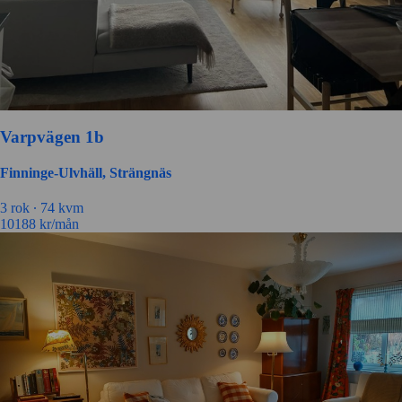
Varpvägen 1b
Finninge-Ulvhäll, Strängnäs
3
rok ∙
74
kvm
10188
kr/mån