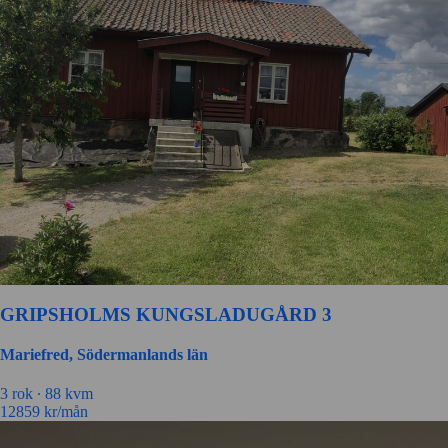
GRIPSHOLMS KUNGSLADUGÅRD 3
Mariefred, Södermanlands län
3
rok ∙
88
kvm
12859
kr/mån