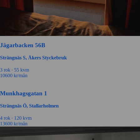
Jägarbacken 56B
Strängnäs S, Åkers Styckebruk
3
rok ∙
55
kvm
10600
kr/mån
Munkhagsgatan 1
Strängnäs Ö, Stallarholmen
4
rok ∙
120
kvm
13600
kr/mån