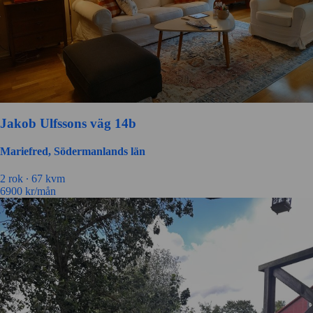
Jakob Ulfssons väg 14b
Mariefred, Södermanlands län
2
rok ∙
67
kvm
6900
kr/mån