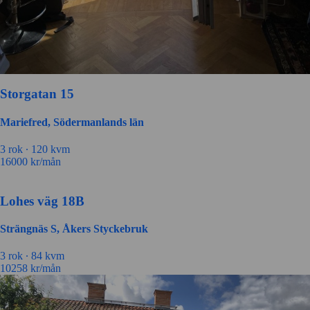
Storgatan 15
Mariefred, Södermanlands län
3
rok ∙
120
kvm
16000
kr/mån
Lohes väg 18B
Strängnäs S, Åkers Styckebruk
3
rok ∙
84
kvm
10258
kr/mån