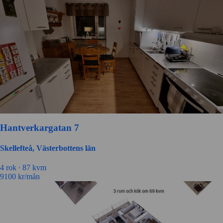
Hantverkargatan 7
Skellefteå, Västerbottens län
4 rok ∙
87 kvm
9100
kr/mån