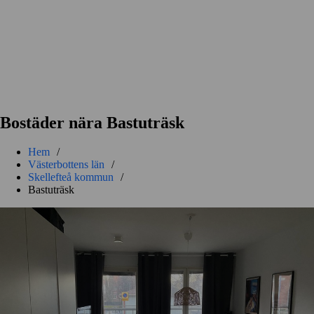
Bostäder nära Bastuträsk
Hem
/
Västerbottens län
/
Skellefteå kommun
/
Bastuträsk