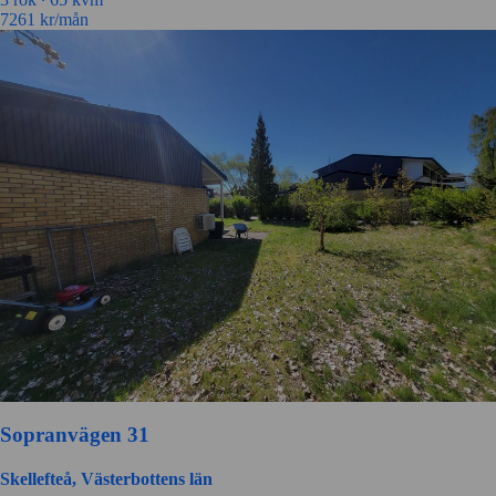
7261
kr/mån
Sopranvägen 31
Skellefteå, Västerbottens län