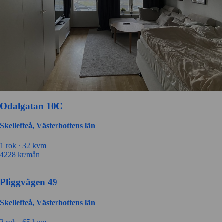
Odalgatan 10C
Skellefteå, Västerbottens län
1 rok ∙
32 kvm
4228
kr/mån
Pliggvägen 49
Skellefteå, Västerbottens län
3 rok ∙
65 kvm