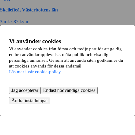
Skellefteå, Västerbottens län
3 rok ∙
87 kvm
12500
kr/mån
Ågrensgatan 12
Vi använder cookies
Vi använder cookies från första och tredje part för att ge dig
Ursviken, Västerbottens län
en bra användarupplevelse, mäta publik och visa dig
personliga annonser. Genom att använda siten godkänner du
3 rok ∙
70 kvm
att cookies används för dessa ändamål.
8500
kr/mån
Läs mer i vår cookie-policy
Fru Lovisas Gata 25
Jag accepterar
Endast nödvändiga cookies
Skellefteå, Västerbottens län
Ändra inställningar
3 rok ∙
60 kvm
8500
kr/mån
Torpvägen 28
Skellefteå, Västerbottens län