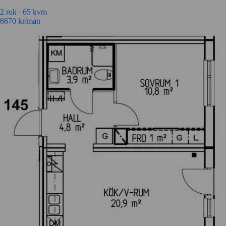
2 rok ∙
65 kvm
6670
kr/mån