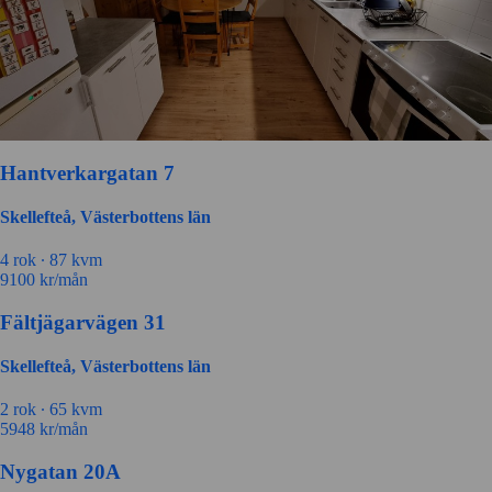
Hantverkargatan 7
Skellefteå, Västerbottens län
4 rok ∙
87 kvm
9100
kr/mån
Fältjägarvägen 31
Skellefteå, Västerbottens län
2 rok ∙
65 kvm
5948
kr/mån
Nygatan 20A