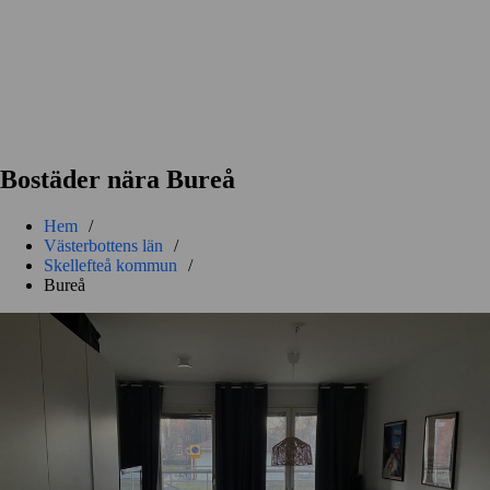
Bostäder nära Bureå
Hem
/
Västerbottens län
/
Skellefteå kommun
/
Bureå