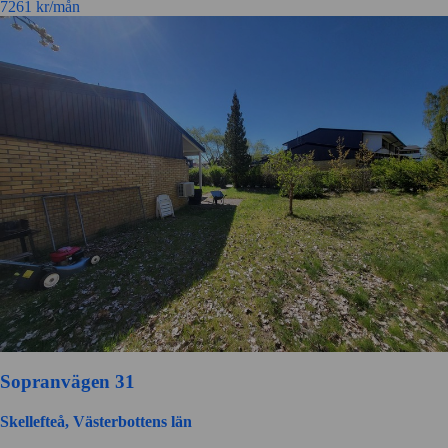
7261
kr/mån
Sopranvägen 31
Skellefteå, Västerbottens län