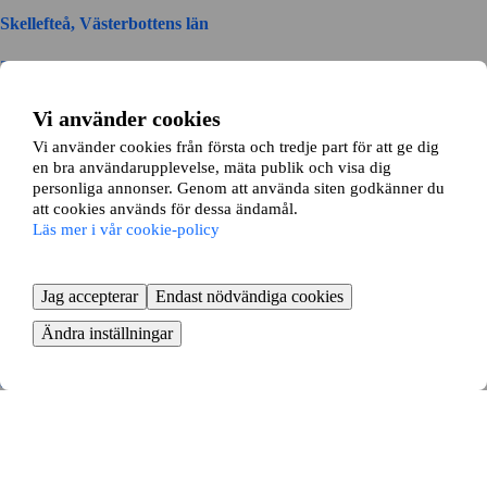
Skellefteå, Västerbottens län
3 rok ∙
87 kvm
12500
kr/mån
Vi använder cookies
Ågrensgatan 12
Vi använder cookies från första och tredje part för att ge dig
en bra användarupplevelse, mäta publik och visa dig
Ursviken, Västerbottens län
personliga annonser. Genom att använda siten godkänner du
att cookies används för dessa ändamål.
3 rok ∙
70 kvm
Läs mer i vår cookie-policy
8500
kr/mån
Fru Lovisas Gata 25
Jag accepterar
Endast nödvändiga cookies
Skellefteå, Västerbottens län
Ändra inställningar
3 rok ∙
60 kvm
8500
kr/mån
Torpvägen 28
Skellefteå, Västerbottens län