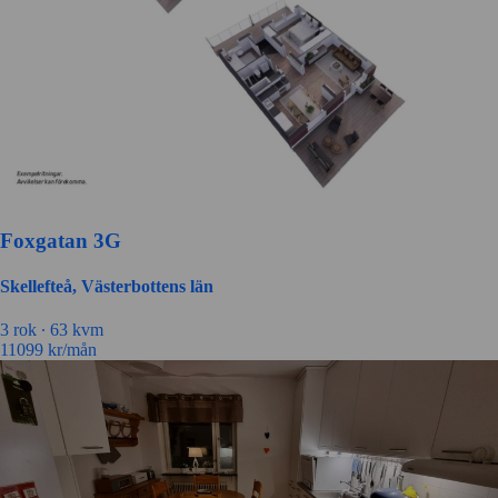
Foxgatan 3G
Skellefteå, Västerbottens län
3 rok ∙
63 kvm
11099
kr/mån