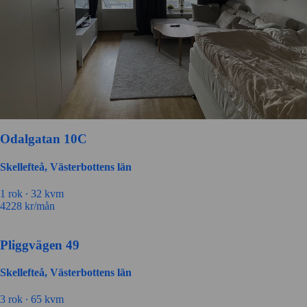
Odalgatan 10C
Skellefteå, Västerbottens län
1 rok ∙
32 kvm
4228
kr/mån
Pliggvägen 49
Skellefteå, Västerbottens län
3 rok ∙
65 kvm