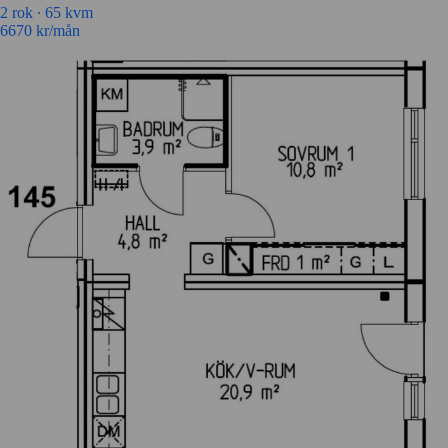
2 rok ∙
65 kvm
6670
kr/mån