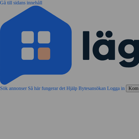
Gå till sidans innehåll
Sök annonser
Så här fungerar det
Hjälp
Bytesansökan
Logga in
Kom 