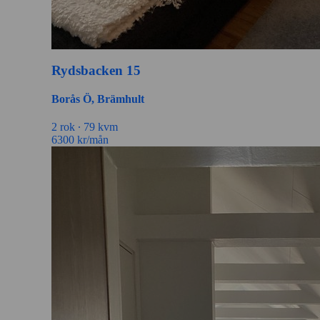
Rydsbacken 15
Borås Ö, Brämhult
2 rok ∙
79 kvm
6300
kr/mån