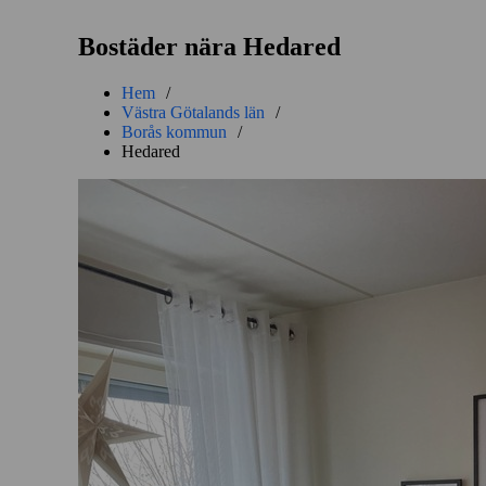
Bostäder nära Hedared
Hem
/
Västra Götalands län
/
Borås kommun
/
Hedared