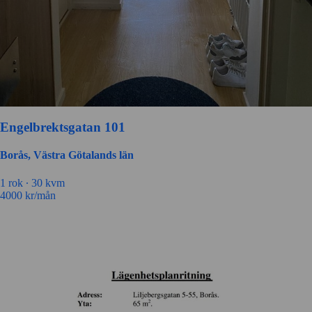
Engelbrektsgatan 101
Borås, Västra Götalands län
1 rok ∙
30 kvm
4000
kr/mån