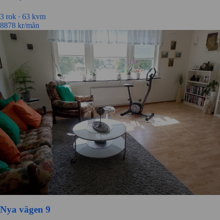
3 rok ∙
63 kvm
8878
kr/mån
Nya vägen 9