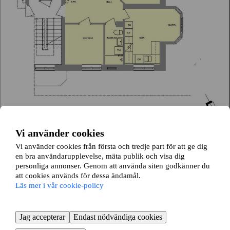
Vi använder cookies
Folkungagatan 8
Vi använder cookies från första och tredje part för att ge dig
en bra användarupplevelse, mäta publik och visa dig
Borås, Västra Götalands län
personliga annonser. Genom att använda siten godkänner du
att cookies används för dessa ändamål.
3 rok ∙
73 kvm
Läs mer i vår cookie-policy
6851
kr/mån
Jag accepterar
Endast nödvändiga cookies