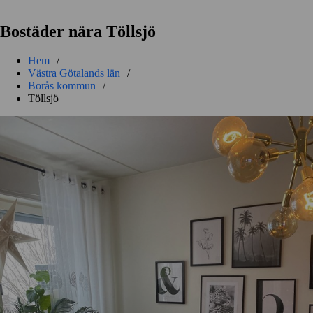
Bostäder nära Töllsjö
Hem
/
Västra Götalands län
/
Borås kommun
/
Töllsjö