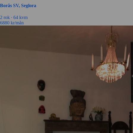
Borås SV, Seglora
2 rok ∙
64 kvm
6880
kr/mån