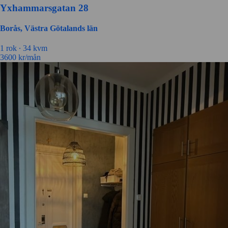
Yxhammarsgatan 28
Borås, Västra Götalands län
1 rok ∙
34 kvm
3600
kr/mån