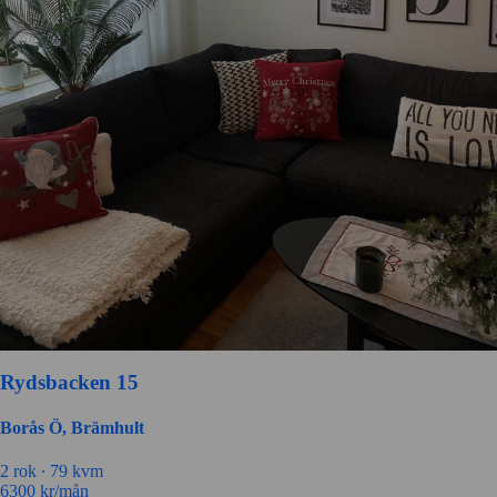
Rydsbacken 15
Borås Ö, Brämhult
2 rok ∙
79 kvm
6300
kr/mån