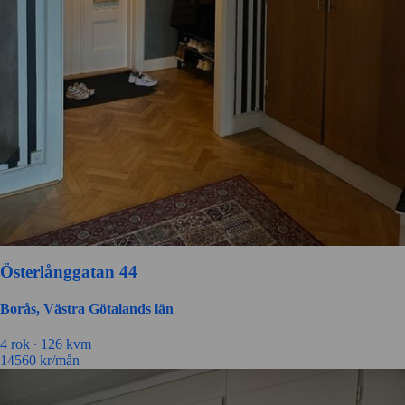
Österlånggatan 44
Borås, Västra Götalands län
4 rok ∙
126 kvm
14560
kr/mån