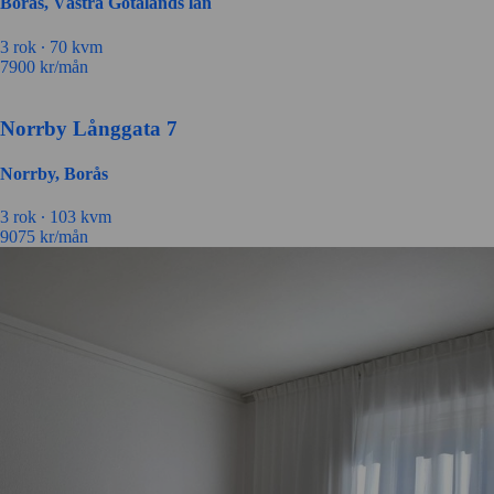
Borås, Västra Götalands län
3 rok ∙
70 kvm
7900
kr/mån
Norrby Långgata 7
Norrby, Borås
3 rok ∙
103 kvm
9075
kr/mån