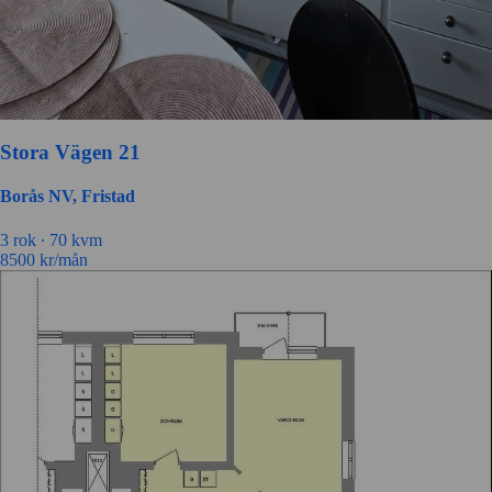
Stora Vägen 21
Borås NV, Fristad
3 rok ∙
70 kvm
8500
kr/mån