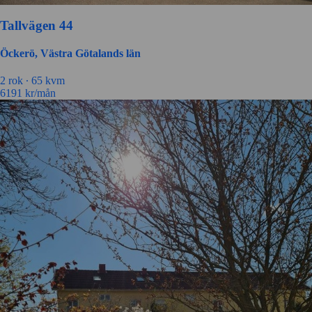
Tallvägen 44
Öckerö, Västra Götalands län
2 rok ∙
65 kvm
6191
kr/mån