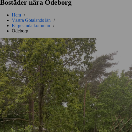
Bostäder nära Ödeborg
Hem
/
Västra Götalands län
/
Färgelanda kommun
/
Ödeborg