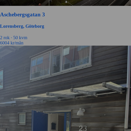
Aschebergsgatan 3
Lorensberg, Göteborg
2 rok ∙
50 kvm
6004
kr/mån