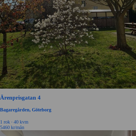
Ärenprisgatan 4
Bagaregården, Göteborg
1 rok ∙
40 kvm
5460
kr/mån