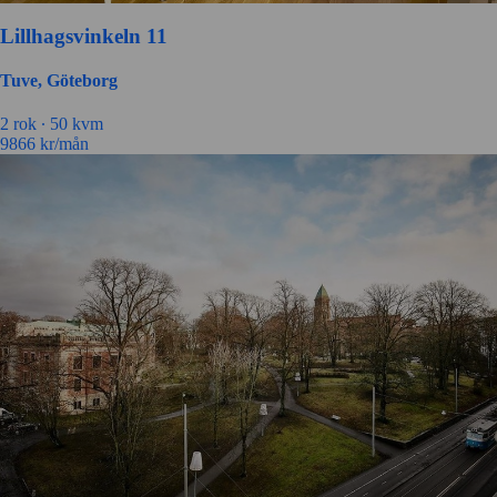
Lillhagsvinkeln 11
Tuve, Göteborg
2 rok ∙
50 kvm
9866
kr/mån