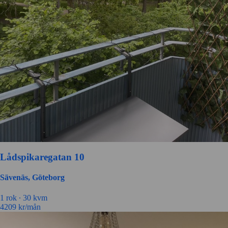
Lådspikaregatan 10
Sävenäs, Göteborg
1 rok ∙
30 kvm
4209
kr/mån