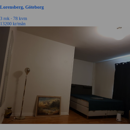
Lorensberg, Göteborg
3 rok ∙
78 kvm
13200
kr/mån