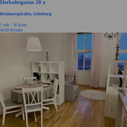
Herkulesgatan 20 a
Brämaregården, Göteborg
1 rok ∙
36 kvm
4630
kr/mån