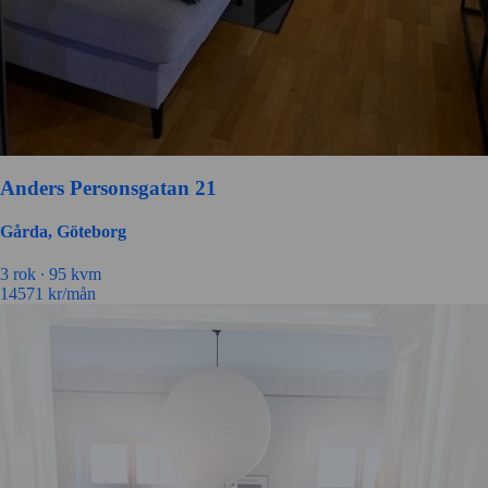
Anders Personsgatan 21
Gårda, Göteborg
3 rok ∙
95 kvm
14571
kr/mån