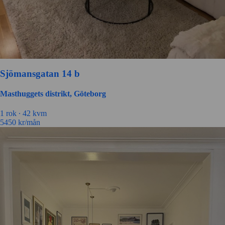
Sjömansgatan 14 b
Masthuggets distrikt, Göteborg
1 rok ∙
42 kvm
5450
kr/mån