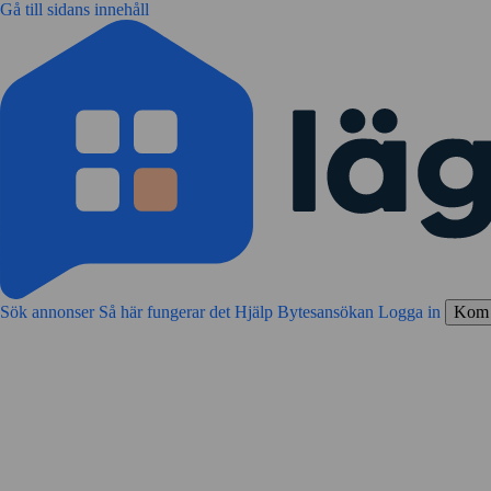
Gå till sidans innehåll
Sök annonser
Så här fungerar det
Hjälp
Bytesansökan
Logga in
Kom 