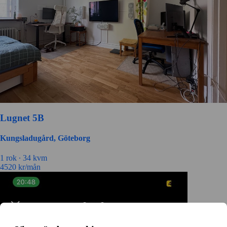
Lugnet 5B
Kungsladugård, Göteborg
1
rok ∙
34
kvm
4520
kr/mån