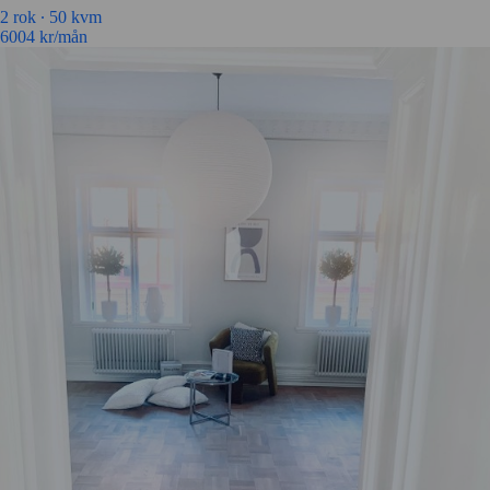
2
rok ∙
50
kvm
6004
kr/mån