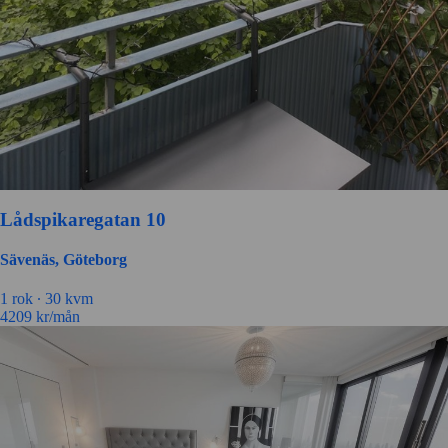
Lådspikaregatan 10
Sävenäs, Göteborg
1
rok ∙
30
kvm
4209
kr/mån