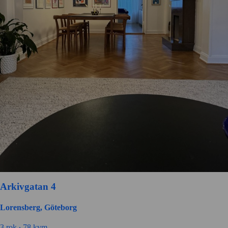
Arkivgatan 4
Lorensberg, Göteborg
3
rok ∙
78
kvm