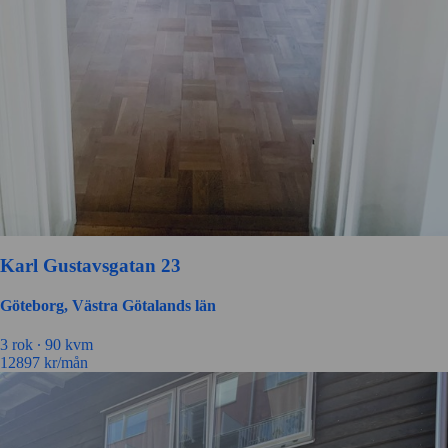
Karl Gustavsgatan 23
Göteborg, Västra Götalands län
3
rok ∙
90
kvm
12897
kr/mån