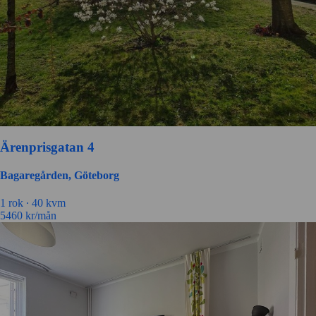
Ärenprisgatan 4
Bagaregården, Göteborg
1
rok ∙
40
kvm
5460
kr/mån