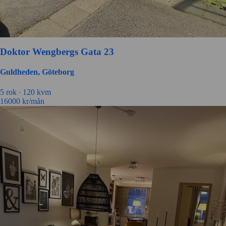
Doktor Wengbergs Gata 23
Guldheden, Göteborg
5
rok ∙
120
kvm
16000
kr/mån