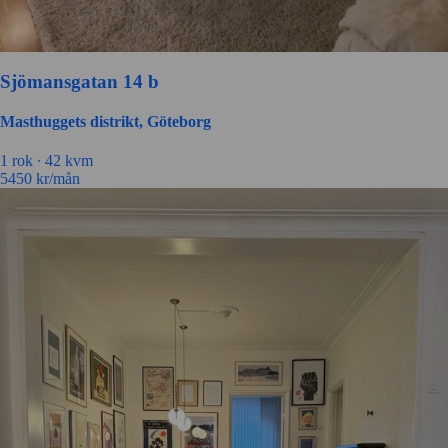
Sjömansgatan 14 b
Masthuggets distrikt, Göteborg
1
rok ∙
42
kvm
5450
kr/mån