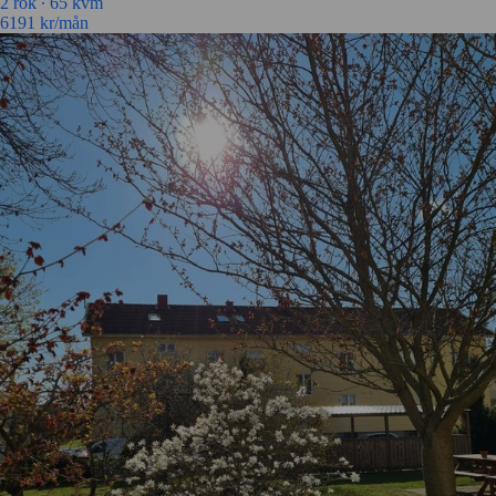
2
rok ∙
65
kvm
6191
kr/mån