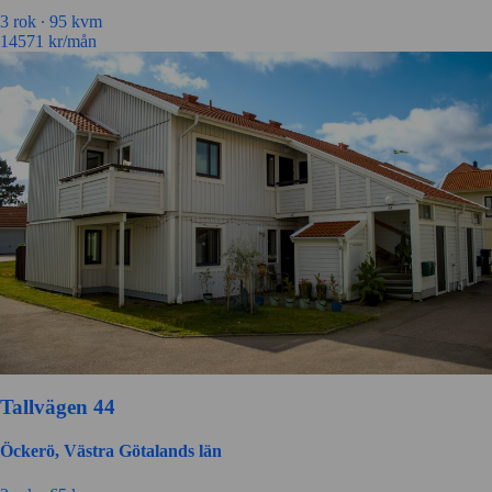
3
rok ∙
95
kvm
14571
kr/mån
Tallvägen 44
Öckerö, Västra Götalands län