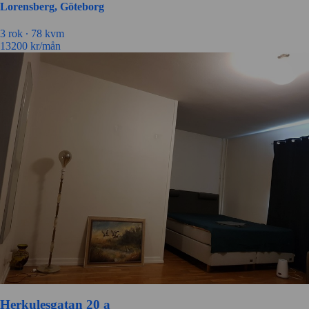
Lorensberg, Göteborg
3 rok ∙
78 kvm
13200
kr/mån
Herkulesgatan 20 a