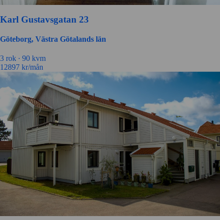
Karl Gustavsgatan 23
Göteborg, Västra Götalands län
3 rok ∙
90 kvm
12897
kr/mån