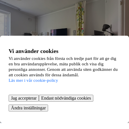
Vi använder cookies
Vi använder cookies från första och tredje part för att ge dig
en bra användarupplevelse, mäta publik och visa dig
personliga annonser. Genom att använda siten godkänner du
att cookies används för dessa ändamål.
Läs mer i vår cookie-policy
Lugnet 5B
Jag accepterar
Endast nödvändiga cookies
Kungsladugård, Göteborg
Ändra inställningar
1 rok ∙
34 kvm
4520
kr/mån