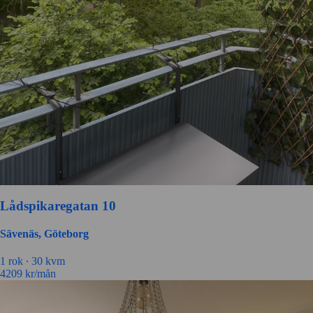
Lådspikaregatan 10
Sävenäs, Göteborg
1 rok ∙
30 kvm
4209
kr/mån