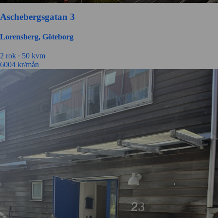
Aschebergsgatan 3
Lorensberg, Göteborg
2 rok ∙
50 kvm
6004
kr/mån