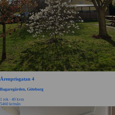
Ärenprisgatan 4
Bagaregården, Göteborg
1 rok ∙
40 kvm
5460
kr/mån