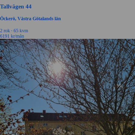
Tallvägen 44
Öckerö, Västra Götalands län
2 rok ∙
65 kvm
6191
kr/mån