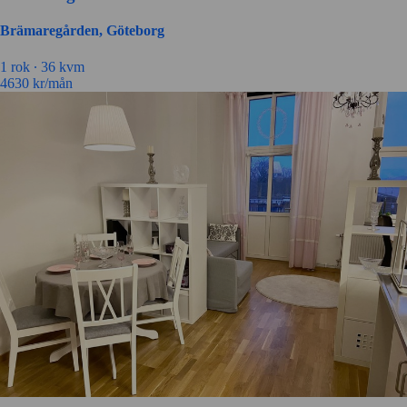
Brämaregården, Göteborg
1 rok ∙
36 kvm
4630
kr/mån