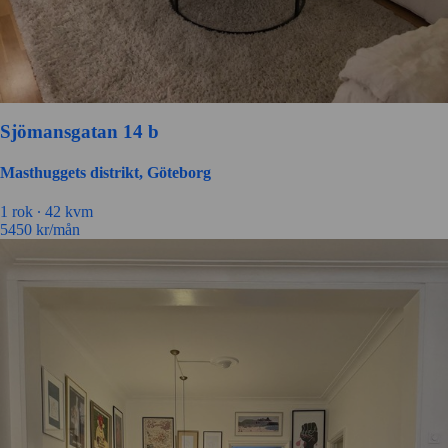
Sjömansgatan 14 b
Masthuggets distrikt, Göteborg
1 rok ∙
42 kvm
5450
kr/mån