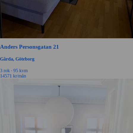
Anders Personsgatan 21
Gårda, Göteborg
3 rok ∙
95 kvm
14571
kr/mån