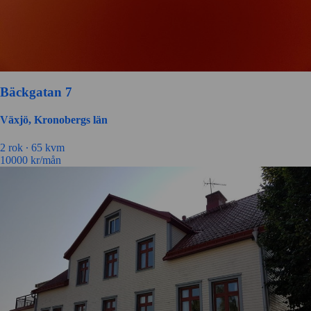
Bäckgatan 7
Växjö, Kronobergs län
2 rok ∙
65 kvm
10000
kr/mån