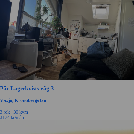
Pär Lagerkvists väg 3
Växjö, Kronobergs län
3 rok ∙
30 kvm
3174
kr/mån