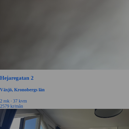
Hejaregatan 2
Växjö, Kronobergs län
2 rok ∙
37 kvm
2579
kr/mån