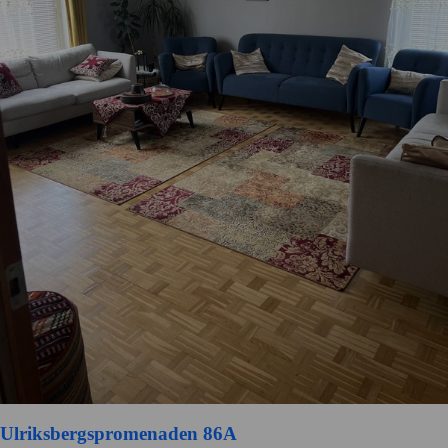
Ulriksbergspromenaden 86A