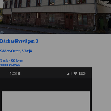
Bäckaslövsvägen 3
Söder-Öster, Växjö
3 rok ∙
90 kvm
9000
kr/mån