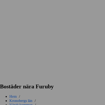
Bostäder nära Furuby
Hem
/
Kronobergs län
/
Växjö kommun
/