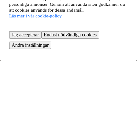
personliga annonser. Genom att använda siten godkänner du
att cookies används för dessa ändamål.
Läs mer i vår cookie-policy
Jag accepterar
Endast nödvändiga cookies
Ändra inställningar
Furutåvägen 58C
Växjö, Kronobergs län
3 rok ∙
77 kvm
7551
kr/mån