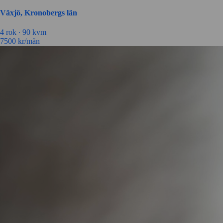
Växjö, Kronobergs län
4 rok ∙
90 kvm
7500
kr/mån