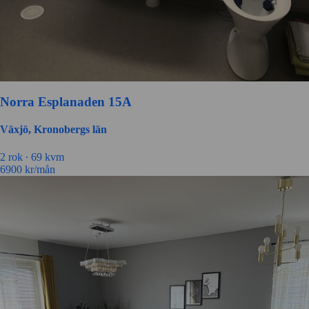
Norra Esplanaden 15A
Växjö, Kronobergs län
2 rok ∙
69 kvm
6900
kr/mån