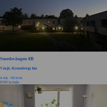
Smedsvängen 8B
Växjö, Kronobergs län
4 rok ∙
94 kvm
8300
kr/mån