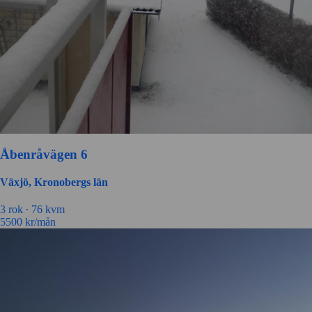
Åbenråvägen 6
Växjö, Kronobergs län
3 rok ∙
76 kvm
5500
kr/mån