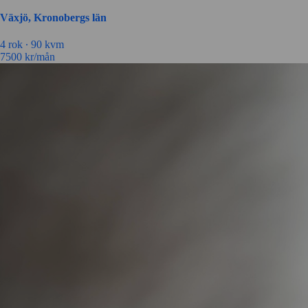
Växjö, Kronobergs län
4 rok ∙
90 kvm
7500
kr/mån