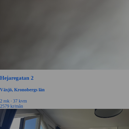
Hejaregatan 2
Växjö, Kronobergs län
2 rok ∙
37 kvm
2579
kr/mån