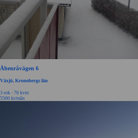
Åbenråvägen 6
Växjö, Kronobergs län
3 rok ∙
76 kvm
5500
kr/mån