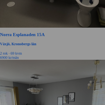
Norra Esplanaden 15A
Växjö, Kronobergs län
2 rok ∙
69 kvm
6900
kr/mån