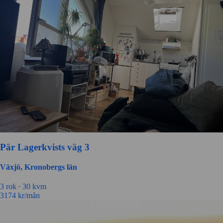
Pär Lagerkvists väg 3
Växjö, Kronobergs län
3 rok ∙
30 kvm
3174
kr/mån