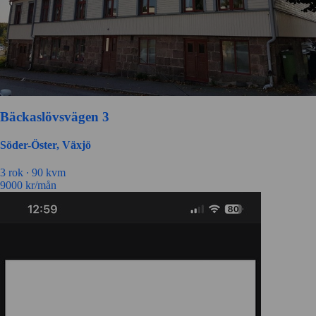
Bäckaslövsvägen 3
Söder-Öster, Växjö
3 rok ∙
90 kvm
9000
kr/mån