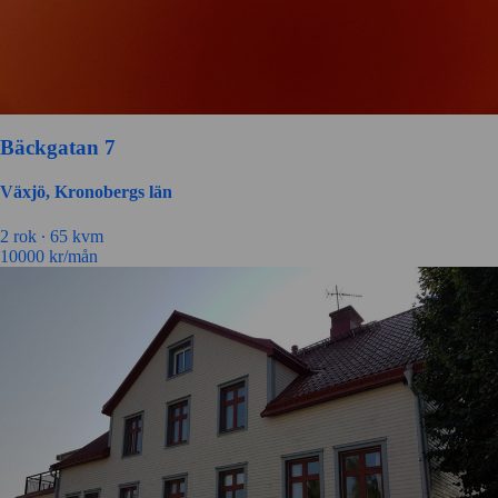
Bäckgatan 7
Växjö, Kronobergs län
2 rok ∙
65 kvm
10000
kr/mån