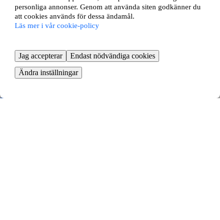
personliga annonser. Genom att använda siten godkänner du
att cookies används för dessa ändamål.
Läs mer i vår cookie-policy
Jag accepterar
Endast nödvändiga cookies
Ändra inställningar
Furutåvägen 58C
Växjö, Kronobergs län
3 rok ∙
77 kvm
7551
kr/mån