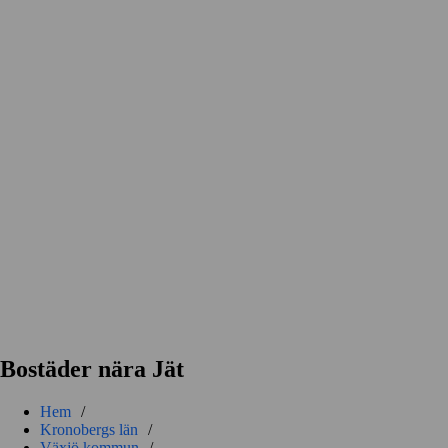
Bostäder nära Jät
Hem
/
Kronobergs län
/
Växjö kommun
/