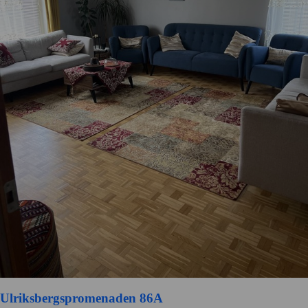
Ulriksbergspromenaden 86A