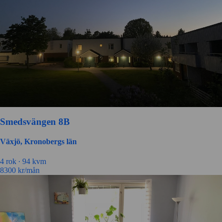
Smedsvängen 8B
Växjö, Kronobergs län
4 rok ∙
94 kvm
8300
kr/mån