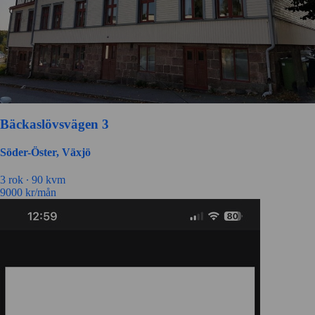
Bäckaslövsvägen 3
Söder-Öster, Växjö
3 rok ∙
90 kvm
9000
kr/mån