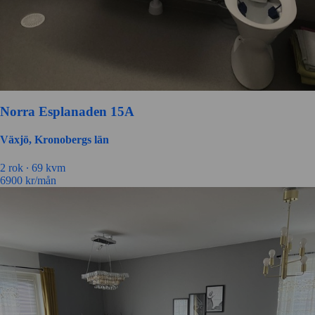
Norra Esplanaden 15A
Växjö, Kronobergs län
2 rok ∙
69 kvm
6900
kr/mån