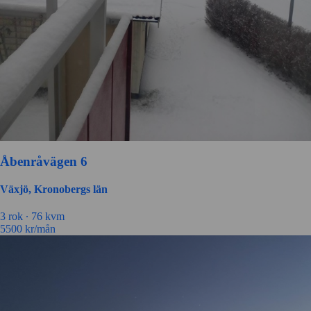
Åbenråvägen 6
Växjö, Kronobergs län
3 rok ∙
76 kvm
5500
kr/mån