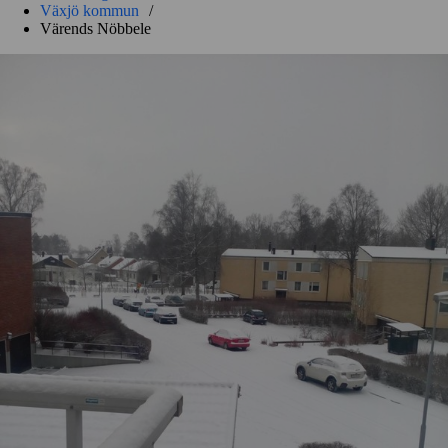
Växjö kommun
/
Värends Nöbbele