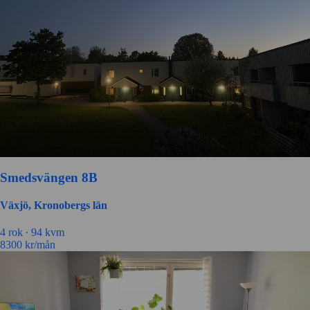
Smedsvängen 8B
Växjö, Kronobergs län
4 rok ∙
94 kvm
8300
kr/mån