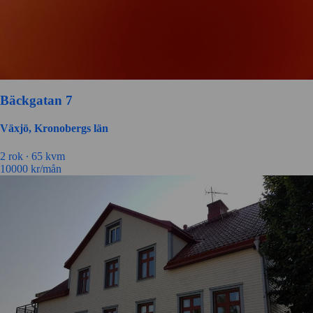
Bäckgatan 7
Växjö, Kronobergs län
2 rok ∙
65 kvm
10000
kr/mån