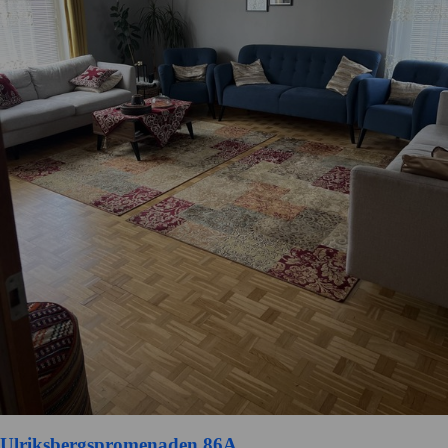
Ulriksbergspromenaden 86A