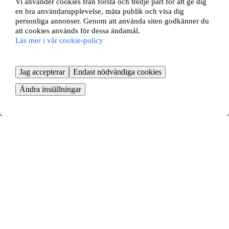
Vi använder cookies från första och tredje part för att ge dig
en bra användarupplevelse, mäta publik och visa dig
personliga annonser. Genom att använda siten godkänner du
att cookies används för dessa ändamål.
Läs mer i vår cookie-policy
Jag accepterar
Endast nödvändiga cookies
Ändra inställningar
Furutåvägen 58C
Växjö, Kronobergs län
3 rok ∙
77 kvm
7551
kr/mån