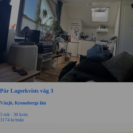
Pär Lagerkvists väg 3
Växjö, Kronobergs län
3 rok ∙
30 kvm
3174
kr/mån