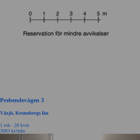
Prebendevägen 3
Växjö, Kronobergs län
1 rok ∙
28 kvm
3083
kr/mån