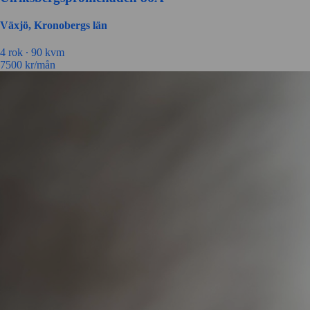
Växjö, Kronobergs län
4 rok ∙
90 kvm
7500
kr/mån