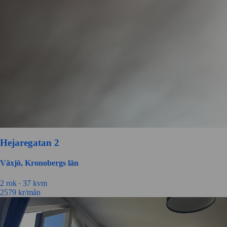
Hejaregatan 2
Växjö, Kronobergs län
2 rok ∙
37 kvm
2579
kr/mån