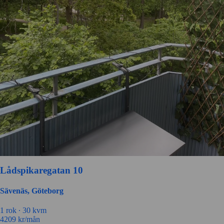
Lådspikaregatan 10
Sävenäs, Göteborg
1 rok ∙
30 kvm
4209
kr/mån