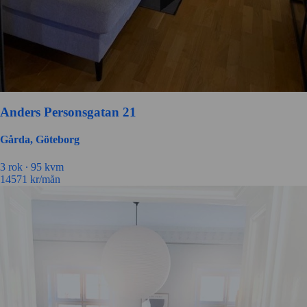
Anders Personsgatan 21
Gårda, Göteborg
3 rok ∙
95 kvm
14571
kr/mån