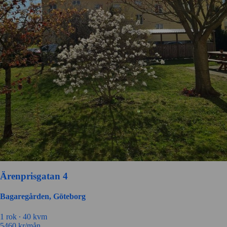
Ärenprisgatan 4
Bagaregården, Göteborg
1 rok ∙
40 kvm
5460
kr/mån