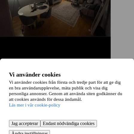
Vi använder cookies
Vi använder cookies från första och tredje part för att ge dig
en bra användarupplevelse, mäta publik och visa dig
personliga annonser. Genom att använda siten godkänner du
att cookies används för dessa ändamål.
Läs mer i vår cookie-policy
Eketrägatan 10B
Jag accepterar
Endast nödvändiga cookies
Ändra inställningar