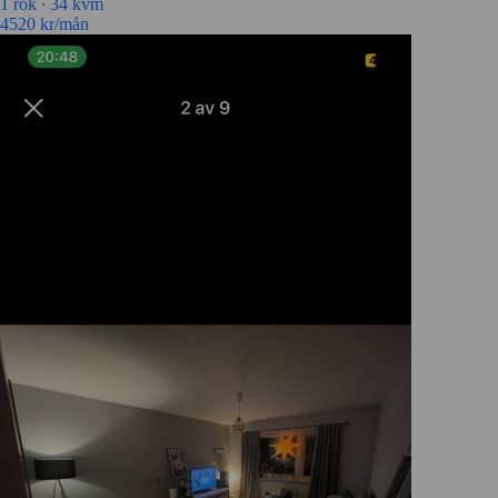
1 rok ∙
34 kvm
4520
kr/mån