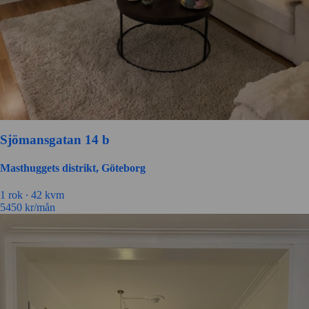
Sjömansgatan 14 b
Masthuggets distrikt, Göteborg
1 rok ∙
42 kvm
5450
kr/mån