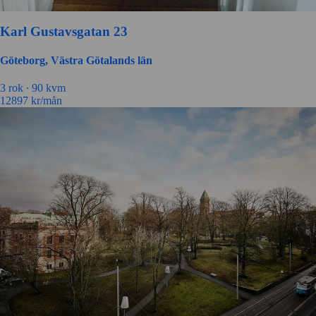
Karl Gustavsgatan 23
Göteborg, Västra Götalands län
3 rok ∙
90 kvm
12897
kr/mån