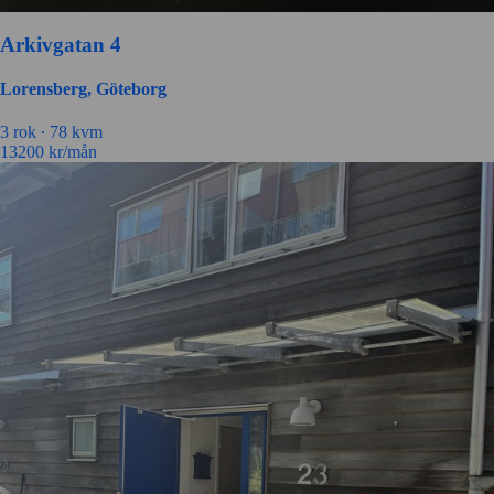
Arkivgatan 4
Lorensberg, Göteborg
3 rok ∙
78 kvm
13200
kr/mån